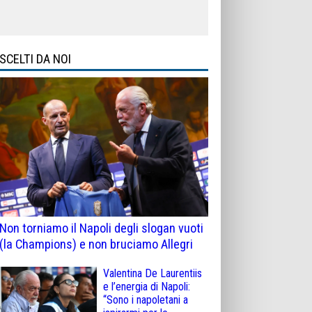
SCELTI DA NOI
Non torniamo il Napoli degli slogan vuoti
(la Champions) e non bruciamo Allegri
Valentina De Laurentiis
e l’energia di Napoli:
“Sono i napoletani a