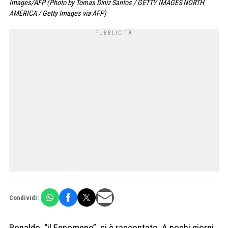
Images/AFP (Photo by Tomas Diniz Santos / GETTY IMAGES NORTH
AMERICA / Getty Images via AFP)
Condividi:
Ronaldo, “il Fenomeno”, si è raccontato. A pochi giorni