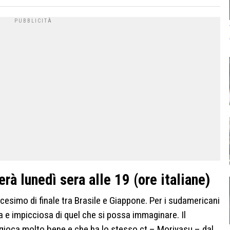
rà lunedì sera alle 19 (ore italiane)
dicesimo di finale tra Brasile e Giappone. Per i sudamericani
sa e impicciosa di quel che si possa immaginare. Il
gioca molto bene e che ha lo stesso ct – Moriyasu – dal