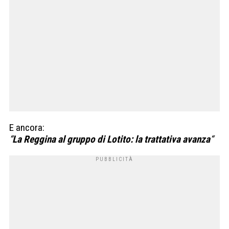
E ancora:
“
La
Reggina
al gruppo di L
otito
: la trattativa avanza
“