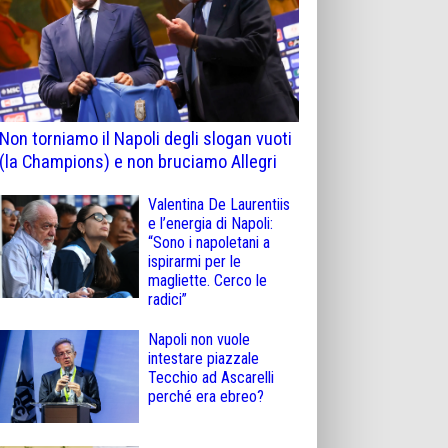
Non torniamo il Napoli degli slogan vuoti
(la Champions) e non bruciamo Allegri
Valentina De Laurentiis
e l’energia di Napoli:
“Sono i napoletani a
ispirarmi per le
magliette. Cerco le
radici”
Napoli non vuole
intestare piazzale
Tecchio ad Ascarelli
perché era ebreo?