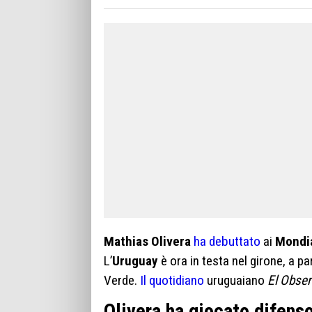
Mathias Olivera
ha debuttato
ai
Mondia
L’
Uruguay
è ora in testa nel girone, a p
Verde.
Il quotidiano
uruguaiano
El Obse
Olivera ha giocato difenso