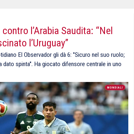
i contro l’Arabia Saudita: “Nel
cinato l’Uruguay”
uotidiano El Observador gli dà 6: "Sicuro nel suo ruolo;
 dato spinta". Ha giocato difensore centrale in uno
MONDIALI