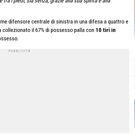
tra i piedi, sia senza, grazie alla sua spinta e alla
me difensore centrale di sinistra in una difesa a quattro e
ha collezionato il 67% di possesso palla con
10 tiri in
possesso.