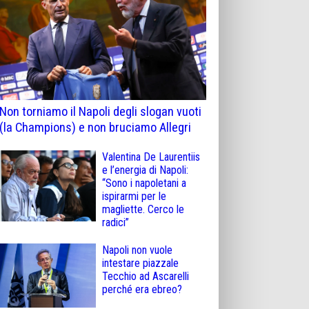
Non torniamo il Napoli degli slogan vuoti
(la Champions) e non bruciamo Allegri
Valentina De Laurentiis
e l’energia di Napoli:
“Sono i napoletani a
ispirarmi per le
magliette. Cerco le
radici”
Napoli non vuole
intestare piazzale
Tecchio ad Ascarelli
perché era ebreo?