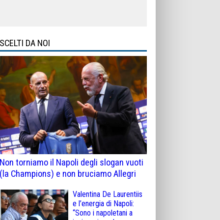
SCELTI DA NOI
Non torniamo il Napoli degli slogan vuoti
(la Champions) e non bruciamo Allegri
Valentina De Laurentiis
e l’energia di Napoli:
“Sono i napoletani a