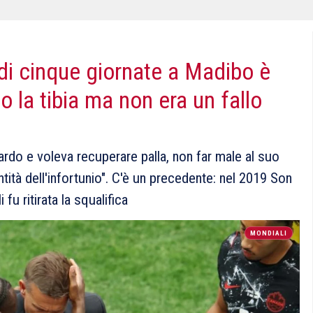
 di cinque giornate a Madibo è
to la tibia ma non era un fallo
tardo e voleva recuperare palla, non far male al suo
entità dell'infortunio". C'è un precedente: nel 2019 Son
fu ritirata la squalifica
MONDIALI