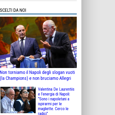
SCELTI DA NOI
Non torniamo il Napoli degli slogan vuoti
(la Champions) e non bruciamo Allegri
Valentina De Laurentiis
e l’energia di Napoli:
“Sono i napoletani a
ispirarmi per le
magliette. Cerco le
radici”