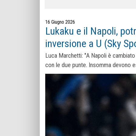
16 Giugno 2026
Lukaku e il Napoli, po
inversione a U (Sky Sp
Luca Marchetti: "A Napoli è cambiato l
con le due punte. Insomma devono ess