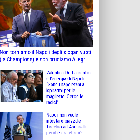
Non torniamo il Napoli degli slogan vuoti
(la Champions) e non bruciamo Allegri
Valentina De Laurentiis
e l’energia di Napoli:
“Sono i napoletani a
ispirarmi per le
magliette. Cerco le
radici”
Napoli non vuole
intestare piazzale
Tecchio ad Ascarelli
perché era ebreo?