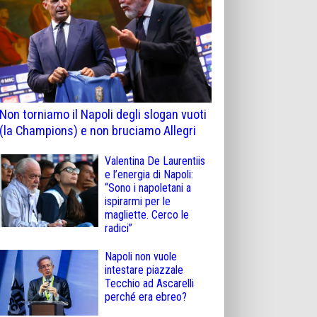
Non torniamo il Napoli degli slogan vuoti
(la Champions) e non bruciamo Allegri
Valentina De Laurentiis
e l’energia di Napoli:
“Sono i napoletani a
ispirarmi per le
magliette. Cerco le
radici”
Napoli non vuole
intestare piazzale
Tecchio ad Ascarelli
perché era ebreo?