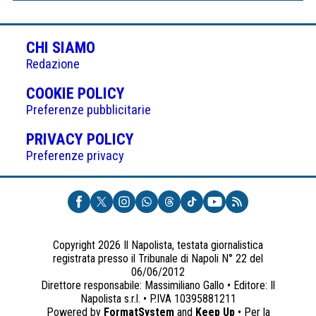
CHI SIAMO
Redazione
(APRE
COOKIE POLICY
IN
Preferenze pubblicitarie
UNA
(APRE
PRIVACY POLICY
NUOVA
IN
Preferenze privacy
SCHEDA)
UNA
NUOVA
SCHEDA)
Copyright 2026 Il Napolista, testata giornalistica
registrata presso il Tribunale di Napoli N° 22 del
06/06/2012
Direttore responsabile: Massimiliano Gallo • Editore: Il
Napolista s.r.l. • P.IVA 10395881211
Powered by
FormatSystem
and
Keep Up
• Per la