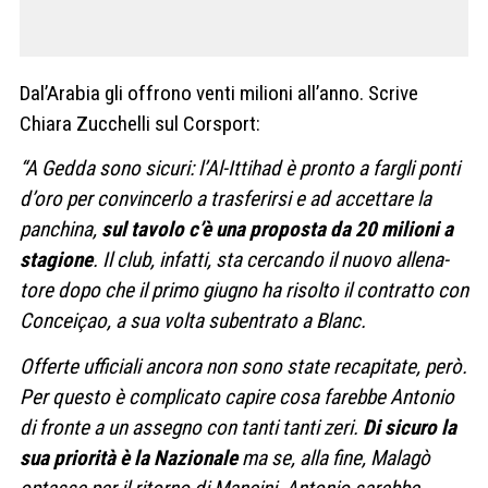
Dal’Arabia gli offrono venti milioni all’anno. Scrive
Chiara Zucchelli sul Corsport:
“A Gedda sono sicuri: l’Al-Itti­had è pronto a far­gli ponti
d’oro per con­vin­cerlo a tra­sfe­rirsi e ad accet­tare la
pan­china,
sul tavolo c’è una pro­po­sta da 20 milioni a
sta­gione
. Il club, infatti, sta cer­cando il nuovo alle­na­
tore dopo che il primo giu­gno ha risolto il con­tratto con
Con­ceiçao, a sua volta suben­trato a Blanc.
Offerte uffi­ciali ancora non sono state reca­pi­tate, però.
Per que­sto è com­pli­cato capire cosa farebbe Anto­nio
di fronte a un asse­gno con tanti tanti zeri.
Di sicuro la
sua prio­rità è la Nazio­nale
ma se, alla fine, Malagò