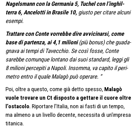
Nagel­smann con la Ger­ma­nia 5, Tuchel con l’inghil­
terra 6, Ance­lotti in Bra­sile 10,
giu­sto per citare alcuni
esempi.
Trat­tare con Conte vor­rebbe dire avvi­ci­narsi, come
base di par­tenza, ai 4,1 milioni
(più bonus) che gua­da­
gnava ai tempi di Tavec­chio. Se così fosse, Conte
sarebbe comun­que lon­tano dai suoi stan­dard, leggi gli
8 milioni per­ce­piti a Napoli. Insomma, va capito il peri­
me­tro entro il quale Malagò può ope­rare. “
Poi, oltre a questo, come già detto spesso,
Malagò
vuole trovare un Ct disposto a gettare il cuore oltre
l’ostacolo
. Riportare l’Italia, non ai fasti di un tempo,
ma almeno a un livello decente, necessita di un’impresa
titanica.