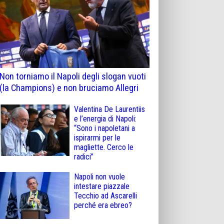
Non torniamo il Napoli degli slogan vuoti
(la Champions) e non bruciamo Allegri
Valentina De Laurentiis
e l’energia di Napoli:
“Sono i napoletani a
ispirarmi per le
magliette. Cerco le
radici”
Napoli non vuole
intestare piazzale
Tecchio ad Ascarelli
perché era ebreo?