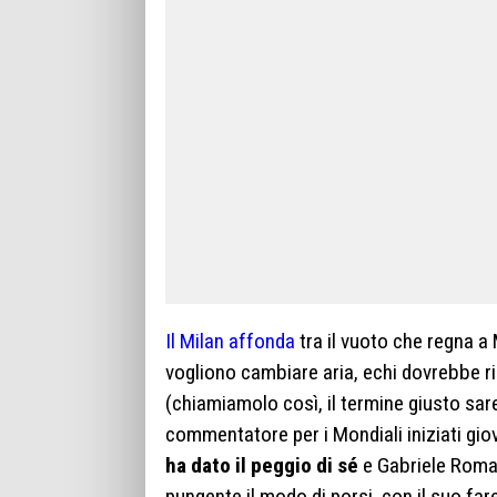
Il Milan affonda
tra il vuoto che regna a 
vogliono cambiare aria, echi dovrebbe ri
(chiamiamolo così, il termine giusto sare
commentatore per i Mondiali iniziati giov
ha dato il peggio di sé
e Gabriele Romag
pungente il modo di porsi, con il suo fare