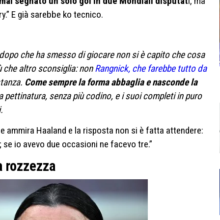
 mai segnato un solo gol in due Mondiali disputat
i, ma
ry.” E già sarebbe ko tecnico.
dopo che ha smesso di giocare non si è capito che cosa
 che altro sconsiglia: non
Rangnick, che farebbe tutto da
stanza.
Come sempre la forma abbaglia e nasconde la
pettinatura, senza più codino, e i suoi completi in puro
.
 che ammira Haaland e la risposta non si è fatta attendere:
 se io avevo due occasioni ne facevo tre.”
a rozzezza