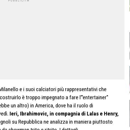
Milanello e i suoi calciatori più rappresentativi che
costruirlo è troppo impegnato a fare l’“entertainer”
bbe un altro) in America, dove ha il ruolo di
edì.
Ieri, Ibrahimovic, in compagnia di Lalas e Henry,
noli su Repubblica ne analizza in maniera piuttosto
 da showman trito e ritrito. I dettagli.