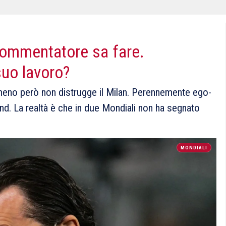
commentatore sa fare.
suo lavoro?
lmeno però non distrugge il Milan. Perennemente ego-
land. La realtà è che in due Mondiali non ha segnato
MONDIALI