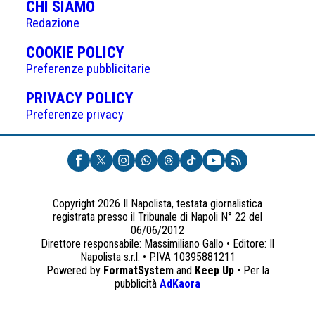
CHI SIAMO
Redazione
(APRE
COOKIE POLICY
IN
Preferenze pubblicitarie
UNA
(APRE
PRIVACY POLICY
NUOVA
IN
Preferenze privacy
SCHEDA)
UNA
NUOVA
SCHEDA)
Copyright 2026 Il Napolista, testata giornalistica
registrata presso il Tribunale di Napoli N° 22 del
06/06/2012
Direttore responsabile: Massimiliano Gallo • Editore: Il
Napolista s.r.l. • P.IVA 10395881211
Powered by
FormatSystem
and
Keep Up
• Per la
(apre
pubblicità
AdKaora
in
una