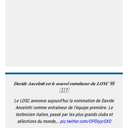
𝑫𝒂𝒗𝒊𝒅𝒆 𝑨𝒏𝒄𝒆𝒍𝒐𝒕𝒕𝒊 𝒆𝒔𝒕 𝒍𝒆 𝒏𝒐𝒖𝒗𝒆𝒍 𝒆𝒏𝒕𝒓𝒂𝒊̂𝒏𝒆𝒖𝒓 𝒅𝒖 𝑳𝑶𝑺𝑪 🆕
🇮🇹
Le LOSC annonce aujourd’hui la nomination de Davide
Ancelotti comme entraîneur de l’équipe première. Le
technicien italien, passé par les plus grands clubs et
sélections du monde,…
pic.twitter.com/OPDiyyr5XO