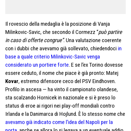
Il rovescio della medaglia è la posizione di Vanja
Milinkovic-Savic, che secondo il Cormezz “
può partire
in caso di offerte congrue”
. Una valutazione coerente
con i dubbi che avevamo già sollevato, chiedendoci
in
base a quale criterio Milinkovic-Savic venga
considerato un portiere forte
. E se l’ex Torino dovesse
essere ceduto, il nome che piace è già pronto: Matej
Kovar
, estremo difensore ceco del PSV Eindhoven.
Profilo in ascesa — ha vinto il campionato olandese,
sta scalzando Hornicek in nazionale e si è preso lo
status di eroe ai rigori nei play-off mondiali contro
Irlanda e la Danimarca di Hojlund. È lo stesso nome che
avevamo già indicato come l’idea del Napoli per la
porta
, anche se allora lo si legava a un eventuale addio