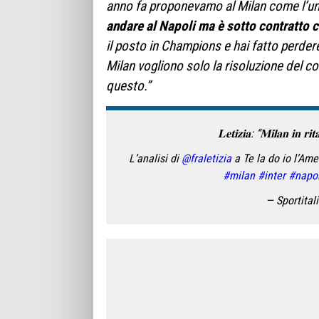
anno fa proponevamo al Milan come l’un
andare al Napoli ma è sotto contratto 
il posto in Champions e hai fatto perder
Milan vogliono solo la risoluzione del con
questo.”
𝐋𝐞𝐭𝐢𝐳𝐢𝐚: “𝐌𝐢𝐥𝐚𝐧 𝐢𝐧 𝐫𝐢
L’analisi di
@fraletizia
a Te la do io l’Amer
#milan
#inter
#napol
— Sportital