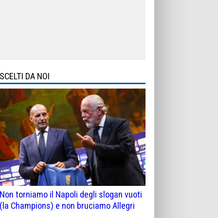
SCELTI DA NOI
Non torniamo il Napoli degli slogan vuoti
(la Champions) e non bruciamo Allegri