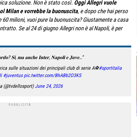
ica soluzione. Non è stato così.
Oggi Allegri vuole
col Milan e vorrebbe la buonuscita
, e dopo che hai perso
e 60 milioni, vuoi pure la buonuscita? Giustamente a casa
tratto. Se al 24 di giugno Allegri non è al Napoli, è per
𝐭𝐚𝐫𝐝𝐨? 𝐒𝐢, 𝐦𝐚 𝐚𝐧𝐜𝐡𝐞 𝐈𝐧𝐭𝐞𝐫, 𝐍𝐚𝐩𝐨𝐥𝐢 𝐞 𝐉𝐮𝐯𝐞…“
ica sulle situazioni dei principali club di serie A⚽️
#sportitalia
i
#juventus
pic.twitter.com/BhABb2O3KS
ia (@tvdellosport)
June 24, 2026