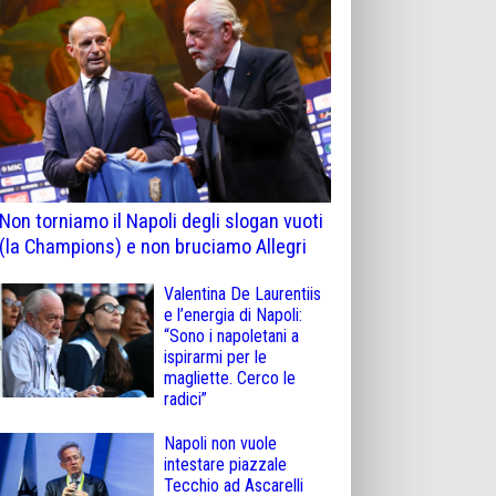
Non torniamo il Napoli degli slogan vuoti
(la Champions) e non bruciamo Allegri
Valentina De Laurentiis
e l’energia di Napoli:
“Sono i napoletani a
ispirarmi per le
magliette. Cerco le
radici”
Napoli non vuole
intestare piazzale
Tecchio ad Ascarelli