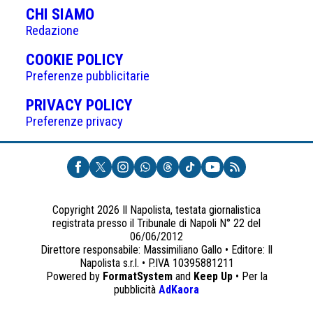
CHI SIAMO
Redazione
(APRE
COOKIE POLICY
IN
Preferenze pubblicitarie
UNA
(APRE
PRIVACY POLICY
NUOVA
IN
Preferenze privacy
SCHEDA)
UNA
NUOVA
SCHEDA)
Copyright 2026 Il Napolista, testata giornalistica
registrata presso il Tribunale di Napoli N° 22 del
06/06/2012
Direttore responsabile: Massimiliano Gallo • Editore: Il
Napolista s.r.l. • P.IVA 10395881211
Powered by
FormatSystem
and
Keep Up
• Per la
(apre
pubblicità
AdKaora
in