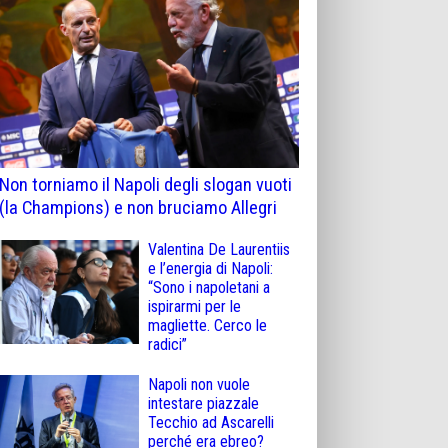
Non torniamo il Napoli degli slogan vuoti
(la Champions) e non bruciamo Allegri
Valentina De Laurentiis
e l’energia di Napoli:
“Sono i napoletani a
ispirarmi per le
magliette. Cerco le
radici”
Napoli non vuole
intestare piazzale
Tecchio ad Ascarelli
perché era ebreo?