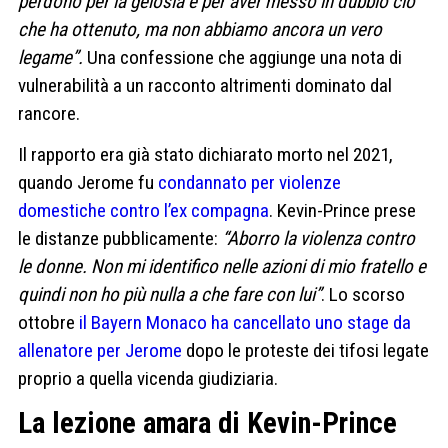
perdono per la gelosia e per aver messo in dubbio ciò
che ha ottenuto, ma non abbiamo ancora un vero
legame”.
Una confessione che aggiunge una nota di
vulnerabilità a un racconto altrimenti dominato dal
rancore.
Il rapporto era già stato dichiarato morto nel 2021,
quando Jerome fu
condannato per violenze
domestiche contro l’ex compagna
. Kevin-Prince prese
le distanze pubblicamente:
“Aborro la violenza contro
le donne. Non mi identifico nelle azioni di mio fratello e
quindi non ho più nulla a che fare con lui”
. Lo scorso
ottobre
il Bayern Monaco ha cancellato uno stage da
allenatore per Jerome
dopo le proteste dei tifosi legate
proprio a quella vicenda giudiziaria.
La lezione amara di Kevin-Prince