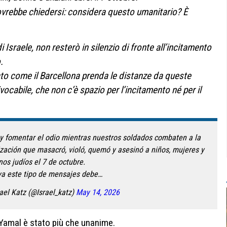
ovrebbe chiedersi: considera questo umanitario? È
 Israele, non resterò in silenzio di fronte all’incitamento
.
ato come il
Barcellona
prenda le distanze da queste
vocabile, che non c’è spazio per l’incitamento né per il
l y fomentar el odio mientras nuestros soldados combaten a la
zación que masacró, violó, quemó y asesinó a niños, mujeres y
nos judíos el 7 de octubre.
a este tipo de mensajes debe…
ישראל כ Israel Katz (@Israel_katz)
May 14, 2026
Yamal è stato più che unanime.