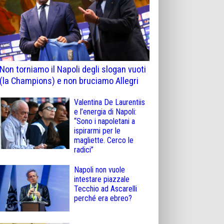
Non torniamo il Napoli degli slogan vuoti
(la Champions) e non bruciamo Allegri
Valentina De Laurentiis
e l’energia di Napoli:
“Sono i napoletani a
ispirarmi per le
magliette. Cerco le
radici”
Napoli non vuole
intestare piazzale
Tecchio ad Ascarelli
perché era ebreo?