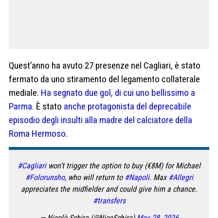
Quest’anno ha avuto 27 presenze nel Cagliari, è stato
fermato da uno stiramento del legamento collaterale
mediale.
Ha segnato due gol, di cui uno bellissimo a
Parma.
È stato
anche protagonista del deprecabile
episodio degli insulti alla madre del calciatore della
Roma Hermoso
.
#Cagliari
won’t trigger the option to buy (€8M) for Michael
#Folorunsho
, who will return to
#Napoli
. Max
#Allegri
appreciates the midfielder and could give him a chance.
#transfers
— Nicolò Schira (@NicoSchira)
May 28, 2026