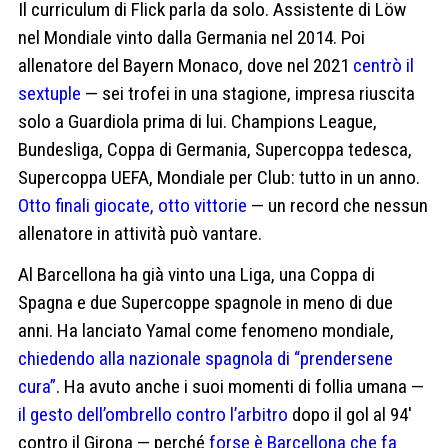
Il curriculum di Flick parla da solo. Assistente di Löw
nel Mondiale vinto dalla Germania nel 2014. Poi
allenatore del Bayern Monaco, dove nel 2021
centrò il
sextuple
— sei trofei in una stagione, impresa riuscita
solo a Guardiola prima di lui. Champions League,
Bundesliga, Coppa di Germania, Supercoppa tedesca,
Supercoppa UEFA, Mondiale per Club: tutto in un anno.
Otto finali giocate, otto vittorie
— un record che nessun
allenatore in attività può vantare.
Al Barcellona ha già vinto una Liga, una Coppa di
Spagna e due Supercoppe spagnole in meno di due
anni. Ha lanciato Yamal come fenomeno mondiale,
chiedendo alla nazionale spagnola di “prendersene
cura”
. Ha avuto anche i suoi momenti di follia umana —
il gesto dell’ombrello contro l’arbitro
dopo il gol al 94′
contro il Girona — perché
forse è Barcellona che fa