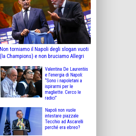
Non torniamo il Napoli degli slogan vuoti
(la Champions) e non bruciamo Allegri
Valentina De Laurentiis
e l’energia di Napoli:
“Sono i napoletani a
ispirarmi per le
magliette. Cerco le
radici”
Napoli non vuole
intestare piazzale
Tecchio ad Ascarelli
perché era ebreo?