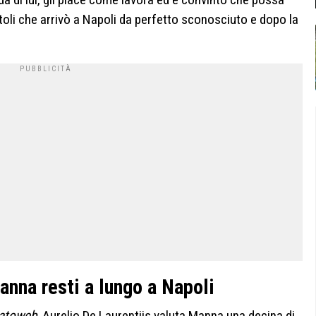
li che arrivò a Napoli da perfetto sconosciuto e dopo la
anna resti a lungo a Napoli
atoweb
, Aurelio De Laurentiis valuta Manna una decina di