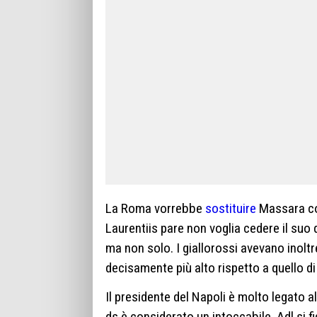
La Roma vorrebbe
sostituire
Massara co
Laurentiis pare non voglia cedere il suo 
ma non solo. I giallorossi avevano inolt
decisamente più alto rispetto a quello d
Il presidente del Napoli è molto legato a
ds è considerato un intoccabile. Adl si f