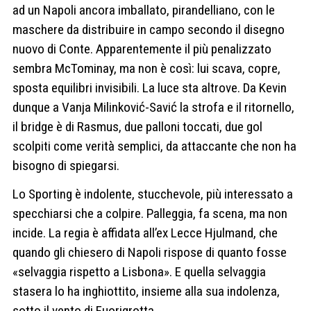
ad un Napoli ancora imballato, pirandelliano, con le
maschere da distribuire in campo secondo il disegno
nuovo di Conte. Apparentemente il più penalizzato
sembra McTominay, ma non è così: lui scava, copre,
sposta equilibri invisibili. La luce sta altrove. Da Kevin
dunque a Vanja Milinković-Savić la strofa e il ritornello,
il bridge è di Rasmus, due palloni toccati, due gol
scolpiti come verità semplici, da attaccante che non ha
bisogno di spiegarsi.
Lo Sporting è indolente, stucchevole, più interessato a
specchiarsi che a colpire. Palleggia, fa scena, ma non
incide. La regia è affidata all’ex Lecce Hjulmand, che
quando gli chiesero di Napoli rispose di quanto fosse
«selvaggia rispetto a Lisbona». E quella selvaggia
stasera lo ha inghiottito, insieme alla sua indolenza,
sotto il vento di Fuorigrotta.