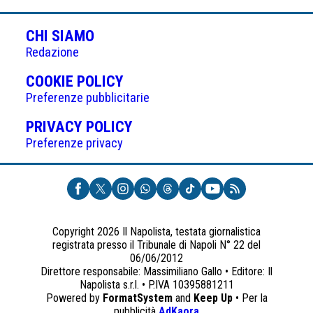
CHI SIAMO
Redazione
(APRE
COOKIE POLICY
IN
Preferenze pubblicitarie
UNA
(APRE
PRIVACY POLICY
NUOVA
IN
Preferenze privacy
SCHEDA)
UNA
NUOVA
SCHEDA)
Copyright 2026 Il Napolista, testata giornalistica
registrata presso il Tribunale di Napoli N° 22 del
06/06/2012
Direttore responsabile: Massimiliano Gallo • Editore: Il
Napolista s.r.l. • P.IVA 10395881211
Powered by
FormatSystem
and
Keep Up
• Per la
(apre
pubblicità
AdKaora