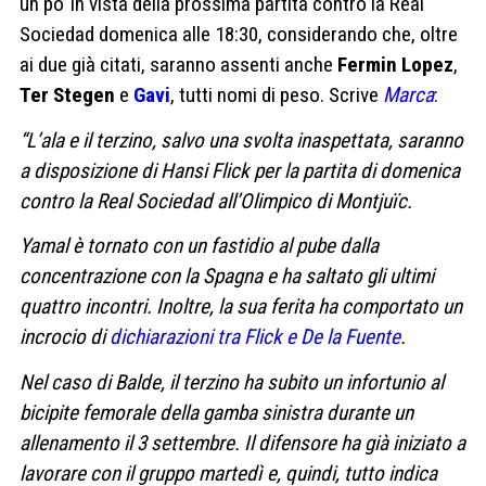
un po’ in vista della prossima partita contro la Real
Sociedad domenica alle 18:30, considerando che, oltre
ai due già citati, saranno assenti anche
Fermin Lopez
,
Ter Stegen
e
Gavi
, tutti nomi di peso. Scrive
Marca
:
“L’ala e il terzino, salvo una svolta inaspettata, saranno
a disposizione di Hansi Flick per la partita di domenica
contro la Real Sociedad all’Olimpico di Montjuïc.
Yamal è tornato con un fastidio al pube dalla
concentrazione con la Spagna e ha saltato gli ultimi
quattro incontri. Inoltre, la sua ferita ha comportato un
incrocio di
dichiarazioni tra Flick e De la Fuente
.
Nel caso di Balde, il terzino ha subito un infortunio al
bicipite femorale della gamba sinistra durante un
allenamento il 3 settembre. Il difensore ha già iniziato a
lavorare con il gruppo martedì e, quindi, tutto indica