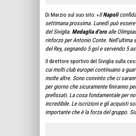
Di Marzio sul suo sito: «
Il
Napoli
confida
settimana prossima. Lunedì può essere inf
del Siviglia.
Medaglia d’oro
alle Olimpia
rinforzo per Antonio Conte. Nell’ultima 
del Rey, segnando 5 gol e servendo 5 as
Il direttore sportivo del Siviglia sulla ce
cui molti club europei continuano a gua
molte altre. S
ono convinto che ci sarann
per giorno che sicuramente finiranno per
prefissati.
La cosa fondamentale per noi
incredibile. Le iscrizioni e gli acquisti
importante che è la forza del gruppo. Sia