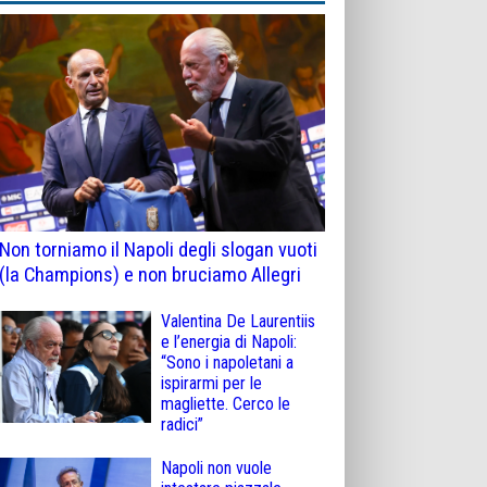
Non torniamo il Napoli degli slogan vuoti
(la Champions) e non bruciamo Allegri
Valentina De Laurentiis
e l’energia di Napoli:
“Sono i napoletani a
ispirarmi per le
magliette. Cerco le
radici”
Napoli non vuole