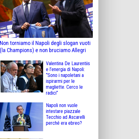
Non torniamo il Napoli degli slogan vuoti
(la Champions) e non bruciamo Allegri
Valentina De Laurentiis
e l’energia di Napoli:
“Sono i napoletani a
ispirarmi per le
magliette. Cerco le
radici”
Napoli non vuole
intestare piazzale
Tecchio ad Ascarelli
perché era ebreo?