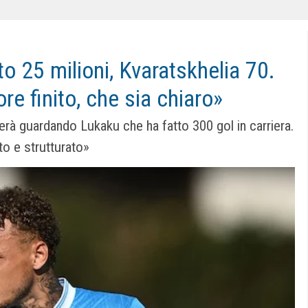
o 25 milioni, Kvaratskhelia 70.
e finito, che sia chiaro»
rerà guardando Lukaku che ha fatto 300 gol in carriera.
to e strutturato»