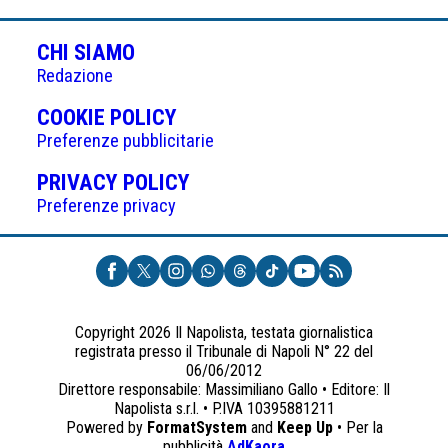
CHI SIAMO
Redazione
(APRE
COOKIE POLICY
IN
Preferenze pubblicitarie
UNA
(APRE
PRIVACY POLICY
NUOVA
IN
Preferenze privacy
SCHEDA)
UNA
NUOVA
SCHEDA)
Copyright 2026 Il Napolista, testata giornalistica
registrata presso il Tribunale di Napoli N° 22 del
06/06/2012
Direttore responsabile: Massimiliano Gallo • Editore: Il
Napolista s.r.l. • P.IVA 10395881211
Powered by
FormatSystem
and
Keep Up
• Per la
(apre
pubblicità
AdKaora