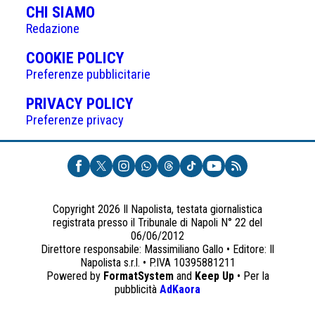
CHI SIAMO
Redazione
(APRE
COOKIE POLICY
IN
Preferenze pubblicitarie
UNA
(APRE
PRIVACY POLICY
NUOVA
IN
Preferenze privacy
SCHEDA)
UNA
NUOVA
SCHEDA)
Copyright 2026 Il Napolista, testata giornalistica
registrata presso il Tribunale di Napoli N° 22 del
06/06/2012
Direttore responsabile: Massimiliano Gallo • Editore: Il
Napolista s.r.l. • P.IVA 10395881211
Powered by
FormatSystem
and
Keep Up
• Per la
(apre
pubblicità
AdKaora
in