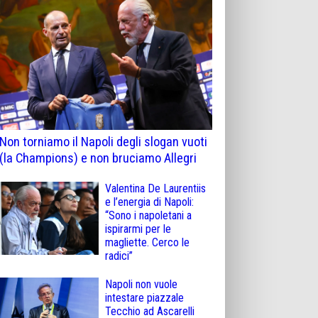
Non torniamo il Napoli degli slogan vuoti
(la Champions) e non bruciamo Allegri
Valentina De Laurentiis
e l’energia di Napoli:
“Sono i napoletani a
ispirarmi per le
magliette. Cerco le
radici”
Napoli non vuole
intestare piazzale
Tecchio ad Ascarelli