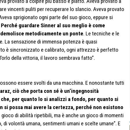
va provato a colpire più basso e piatto. Aveva provato a
re vincenti puliti per recuperare lo slancio. Aveva provato
 Aveva sprigionato ogni parte del suo gioco, eppure si
.
Perché guardare Sinner al suo meglio è come
e demolisce metodicamente un ponte
. Le tecniche e le
one. La sensazione di immensa potenza è quasi
to è sincronizzato e calibrato, ogni attrezzo è perfetto
’orlo della vittoria, il lavoro sembrava fatto”.
ossono essere svolti da una macchina. E nonostante tutti
araz, ciò che porta con sé è un’ingegnosità
e, per quanto lo si analizzi a fondo, per quanto si
n si possa mai avere la certezza, perché non esistono
un gioco di abilità ripetibili, ma è anche un gioco di momenti
, di volontà umana, sentimenti umani e scelte umane”. E