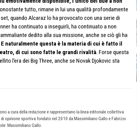
 più emotivamente disponibile, l’unico dei due a non
Nonostante tutto, rimane in lui una qualità profondamente
 set, quando Alcaraz lo ha provocato con una serie di
inner ha continuato a inseguirli, ha continuato a non
ammaliante dedito alla sua missione, anche se ciò gli ha
.
E naturalmente questa è la materia di cui è fatto il
eatro, di cui sono fatte le grandi rivalità
. Forse questa
llito l’era dei Big Three, anche se Novak Djokovic sta
 sono a cura della redazione e rappresentano la linea editoriale collettiva
e di opinione sportiva fondato nel 2010 da Massimiliano Gallo e Fabrizio
ile: Massimiliano Gallo.