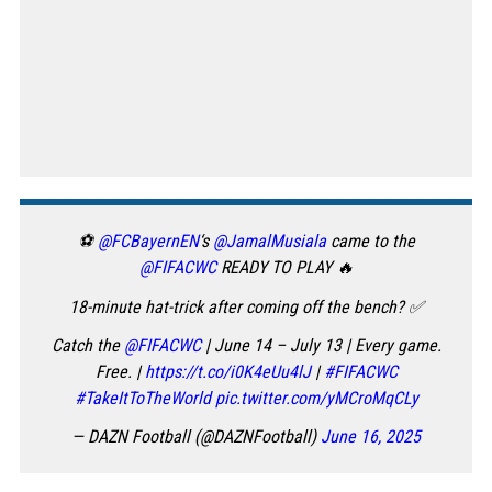
⚽️
@FCBayernEN
‘s
@JamalMusiala
came to the
@FIFACWC
READY TO PLAY 🔥
18-minute hat-trick after coming off the bench? ✅
Catch the
@FIFACWC
| June 14 – July 13 | Every game.
Free. |
https://t.co/i0K4eUu4lJ
|
#FIFACWC
#TakeItToTheWorld
pic.twitter.com/yMCroMqCLy
— DAZN Football (@DAZNFootball)
June 16, 2025