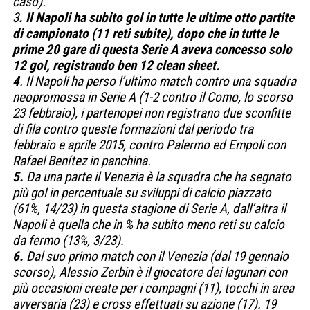
caso).
3
. Il Napoli ha subito gol in tutte le ultime otto partite
di campionato (11 reti subite), dopo che in tutte le
prime 20 gare di questa Serie A aveva concesso solo
12 gol, registrando ben 12 clean sheet.
4
. Il Napoli ha perso l’ultimo match contro una squadra
neopromossa in Serie A (1-2 contro il Como, lo scorso
23 febbraio), i partenopei non registrano due sconfitte
di fila contro queste formazioni dal periodo tra
febbraio e aprile 2015, contro Palermo ed Empoli con
Rafael Benítez in panchina.
5.
Da una parte il Venezia è la squadra che ha segnato
più gol in percentuale su sviluppi di calcio piazzato
(61%, 14/23) in questa stagione di Serie A, dall’altra il
Napoli è quella che in % ha subito meno reti su calcio
da fermo (13%, 3/23).
6.
Dal suo primo match con il Venezia (dal 19 gennaio
scorso), Alessio Zerbin è il giocatore dei lagunari con
più occasioni create per i compagni (11), tocchi in area
avversaria (23) e cross effettuati su azione (17). 19