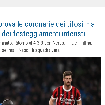
prova le coronarie dei tifosi ma
dei festeggiamenti interisti
ato. Ritorno al 4-3-3 con Neres. Finale thrilling.
iù sei ma il Napoli è squadra vera