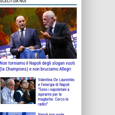
SCELTI DA NOI
Non torniamo il Napoli degli slogan vuoti
(la Champions) e non bruciamo Allegri
Valentina De Laurentiis
e l’energia di Napoli:
“Sono i napoletani a
ispirarmi per le
magliette. Cerco le
radici”
Napoli non vuole