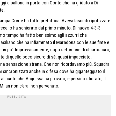
aggi e pallone in porta con Conte che ha gridato a Di
te.
stampa Conte ha fatto pretattica. Aveva lasciato ipotizzare
nvece lo ha schierato dal primo minuto. Di nuovo 4-3-3.
rimo tempo ha fatto benissimo agli azzurri che
rasiliano che ha infiammato il Maradona con le sue finte e
a un po’. Improvvisamente, dopo settimane di chiaroscuro,
nte di quello poco sicuro di sé, quasi impacciato.
ta una sensazione strana. Che non ricordavamo più. Squadra
sincronizzati anche in difesa dove ha giganteggiato il
 al punto che Anguissa ha provato, e persino sfiorato, il
l Milan non c’era: non pervenuto.