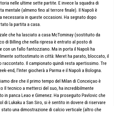
toria nelle ultime sette partite. E invece la squadra di
a mentale (almeno fino al terrore finale). Il Napoli è
ca necessaria in queste occasioni. Ha segnato dopo
ato la partita a casa.
zale che ha lasciato a casa McTominay (sostituito da
ico di Billing che nella ripresa è entrato al posto di
 con un fallo fantozziano. Ma in porta il Napoli ha
lmente sottostimato in città: Meret ha parato, bloccato, il
mo raccontato. Il campionato quindi resta apertissimo. Tre
week-end, l’Inter giocherà a Parma e il Napoli a Bologna.
biamo dire che il primo tempo del Milan di Conceiçao è
to Il tecnico a metterci del suo, ha incredibilmente
to in panca Leao e Gimenez. Ha proseguito Pavlovic che
ol di Lukaku a San Siro, si è sentito in dovere di riservare
è stato una dimostrazione di calcio verticale (altro che