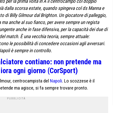
ato per la prima volta in A il centrocampo col doppio
ià dalla scorsa estate, quando spingeva col ds Manna e
to di Billy Gilmour dal Brighton. Un giocatore di palleggio,
a ma anche al suo fianco, per avere sempre un regista
ungente anche in fase difensiva, per la capacità dei due di
i del match. È una vecchia teoria, sempre attuale:
no le possibilità di concedere occasioni agli avversari.
Napoli è sempre in controllo.
calciatore contiano: non pretende ma
liora ogni giorno (CorSport)
 Gilmour, centrocampista del
Napoli
. Lo scozzese è il
retende ma agisce, si fa sempre trovare pronto.