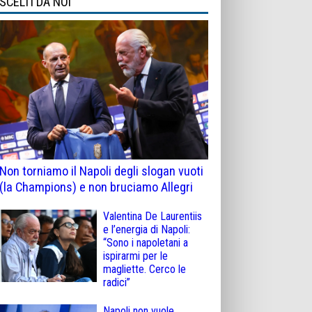
SCELTI DA NOI
Non torniamo il Napoli degli slogan vuoti
(la Champions) e non bruciamo Allegri
Valentina De Laurentiis
e l’energia di Napoli:
“Sono i napoletani a
ispirarmi per le
magliette. Cerco le
radici”
Napoli non vuole