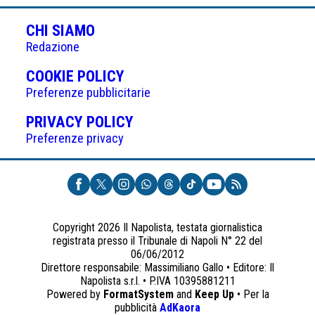
CHI SIAMO
Redazione
(APRE
COOKIE POLICY
IN
Preferenze pubblicitarie
UNA
(APRE
PRIVACY POLICY
NUOVA
IN
Preferenze privacy
SCHEDA)
UNA
NUOVA
SCHEDA)
Copyright 2026 Il Napolista, testata giornalistica
registrata presso il Tribunale di Napoli N° 22 del
06/06/2012
Direttore responsabile: Massimiliano Gallo • Editore: Il
Napolista s.r.l. • P.IVA 10395881211
Powered by
FormatSystem
and
Keep Up
• Per la
(apre
pubblicità
AdKaora