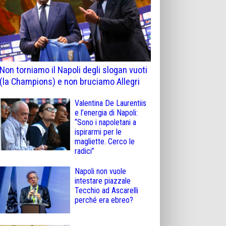
Non torniamo il Napoli degli slogan vuoti
(la Champions) e non bruciamo Allegri
Valentina De Laurentiis
e l’energia di Napoli:
“Sono i napoletani a
ispirarmi per le
magliette. Cerco le
radici”
Napoli non vuole
intestare piazzale
Tecchio ad Ascarelli
perché era ebreo?