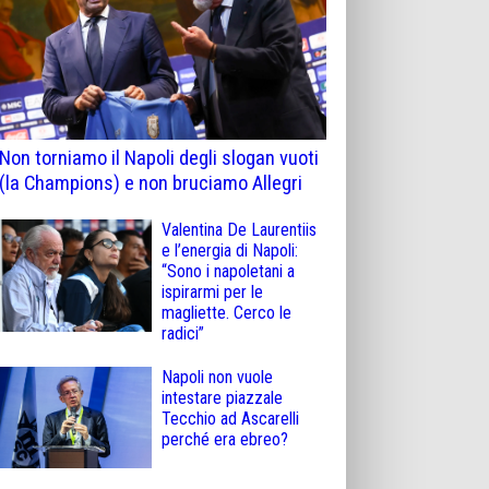
Non torniamo il Napoli degli slogan vuoti
(la Champions) e non bruciamo Allegri
Valentina De Laurentiis
e l’energia di Napoli:
“Sono i napoletani a
ispirarmi per le
magliette. Cerco le
radici”
Napoli non vuole
intestare piazzale
Tecchio ad Ascarelli
perché era ebreo?