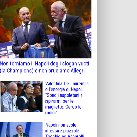
Non torniamo il Napoli degli slogan vuoti
(la Champions) e non bruciamo Allegri
Valentina De Laurentiis
e l’energia di Napoli:
“Sono i napoletani a
ispirarmi per le
magliette. Cerco le
radici”
Napoli non vuole
intestare piazzale
Tecchio ad Ascarelli