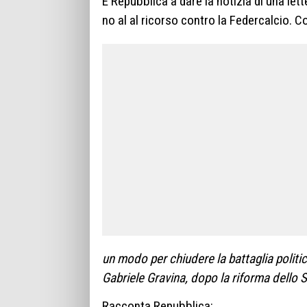
È Repubblica a dare la notizia di una lette
no al al ricorso contro la Federcalcio. 
un modo per chiudere la battaglia politi
Gabriele Gravina, dopo la riforma dello 
Racconta Repubblica: