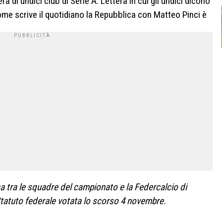
ra di undici club di Serie A. Lettera in cui gli undici dicono
Come scrive il quotidiano la Repubblica con Matteo Pinci è
ca tra le squadre del campionato e la Federcalcio di
Statuto federale votata lo scorso 4 novembre.