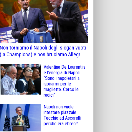
Non torniamo il Napoli degli slogan vuoti
(la Champions) e non bruciamo Allegri
Valentina De Laurentiis
e l’energia di Napoli:
“Sono i napoletani a
ispirarmi per le
magliette. Cerco le
radici”
Napoli non vuole
intestare piazzale
Tecchio ad Ascarelli
perché era ebreo?