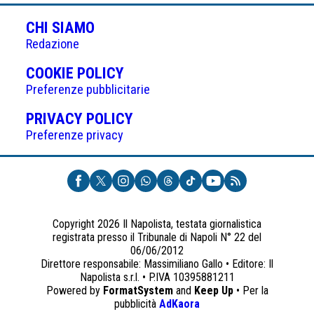
CHI SIAMO
Redazione
(APRE
COOKIE POLICY
IN
Preferenze pubblicitarie
UNA
(APRE
PRIVACY POLICY
NUOVA
IN
Preferenze privacy
SCHEDA)
UNA
NUOVA
SCHEDA)
Copyright 2026 Il Napolista, testata giornalistica
registrata presso il Tribunale di Napoli N° 22 del
06/06/2012
Direttore responsabile: Massimiliano Gallo • Editore: Il
Napolista s.r.l. • P.IVA 10395881211
Powered by
FormatSystem
and
Keep Up
• Per la
(apre
pubblicità
AdKaora