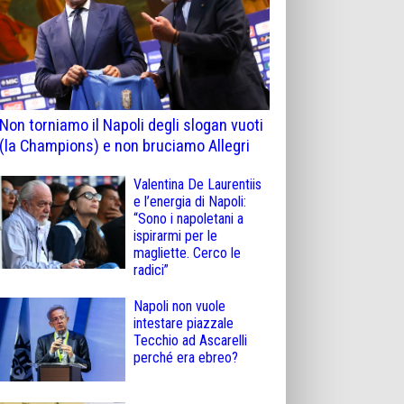
Non torniamo il Napoli degli slogan vuoti
(la Champions) e non bruciamo Allegri
Valentina De Laurentiis
e l’energia di Napoli:
“Sono i napoletani a
ispirarmi per le
magliette. Cerco le
radici”
Napoli non vuole
intestare piazzale
Tecchio ad Ascarelli
perché era ebreo?