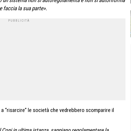
o un sistema non si autoregolamenta e non si autoriforma
e faccia la sua parte».
a “risarcire” le società che vedrebbero scomparire il
il Coni in ultima istanza, sappiano regolamentare la