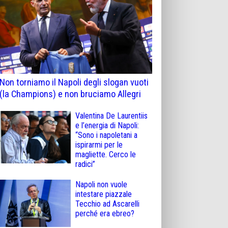
Non torniamo il Napoli degli slogan vuoti
(la Champions) e non bruciamo Allegri
Valentina De Laurentiis
e l’energia di Napoli:
“Sono i napoletani a
ispirarmi per le
magliette. Cerco le
radici”
Napoli non vuole
intestare piazzale
Tecchio ad Ascarelli
perché era ebreo?