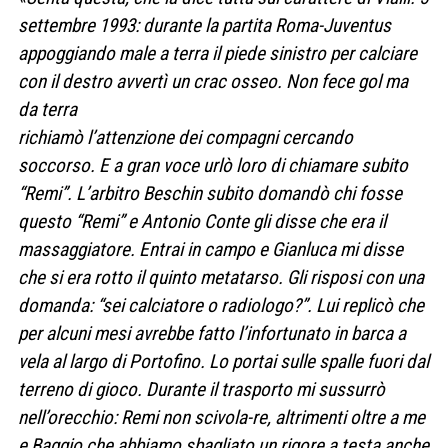
settembre 1993: durante la partita Roma-Juventus
appoggiando male a terra il piede sinistro per calciare
con il destro avvertì un crac osseo. Non fece gol ma
da terra
richiamò l’attenzione dei compagni cercando
soccorso. E a gran voce urlò loro di chiamare subito
“Remi”. L’arbitro Beschin subito domandò chi fosse
questo “Remi” e Antonio Conte gli disse che era il
massaggiatore. Entrai in campo e Gianluca mi disse
che si era rotto il quinto metatarso. Gli risposi con una
domanda: “sei calciatore o radiologo?”. Lui replicò che
per alcuni mesi avrebbe fatto l’infortunato in barca a
vela al largo di Portofino. Lo portai sulle spalle fuori dal
terreno di gioco. Durante il trasporto mi sussurrò
nell’orecchio: Remi non scivola-re, altrimenti oltre a me
e Baggio che abbiamo sbagliato un rigore a testa anche