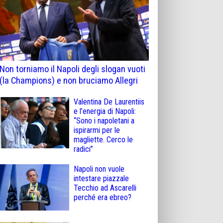
Non torniamo il Napoli degli slogan vuoti
(la Champions) e non bruciamo Allegri
Valentina De Laurentiis
e l’energia di Napoli:
“Sono i napoletani a
ispirarmi per le
magliette. Cerco le
radici”
Napoli non vuole
intestare piazzale
Tecchio ad Ascarelli
perché era ebreo?