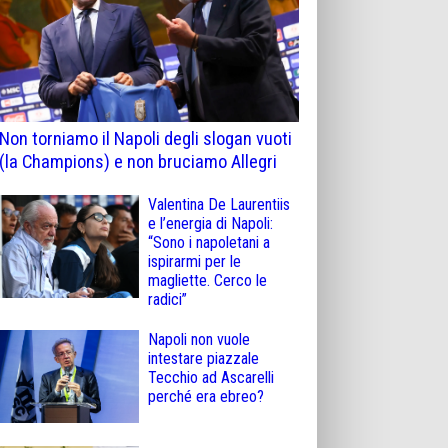
Non torniamo il Napoli degli slogan vuoti
(la Champions) e non bruciamo Allegri
Valentina De Laurentiis
e l’energia di Napoli:
“Sono i napoletani a
ispirarmi per le
magliette. Cerco le
radici”
Napoli non vuole
intestare piazzale
Tecchio ad Ascarelli
perché era ebreo?