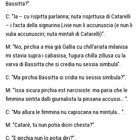
Bassitta?”.
C: “Ia – cu rispitta parlanna; nuta rispittusa di Catarelli
– i facta della signurina Livie nun li accunuscia (e nun li
vulia accunusciri; nuta mintali di Catarelli)”.
M: “No, pirchia a mia già Gallia cu chill’ariata milanisa
mi stavia supra i cabasisa, fugura chilla zillusa cu la
varva di Bassitta che si credia nu sessia simbula”.
C: “Ma pirchia Bassitta si cridia nu sessia simbula?”.
M: “Issa sicura pirchia est narcisiste: ma paria che le
fimmina sintita dalli giurnalista la pinsana accussi… “.
C: “Ma allura le fimmina nu capiscana na mintula… “.
M: “Catarè, tu nun potia diciri chesta?”.
C: “E pirchia nun lo potia diri?”.