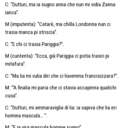
C: “Dutturi, ma ia sugno anna che nun mi vidia Zanna
ianca”.
M (imputenta): “Catarè, ma chilla Londonna nun ci
trasia manca pi striscia”.
C: “E chi ci trasia Pariggia?”.
M (cuntenta): “Ecca, già Pariggia ci potia trasiri pi
mitafura”.
C: “Ma lia mi vulia diri che ci havimma francisizzara?”.
M: “’A finalia mi paria che ci stavia accapinna qualichi
cusa”.
C: “Dutturi, mi ammaraviglia di lia: ia sapiva che lia eri
homina mascula… “.
M: “E ia vira mascula homine sugno”.