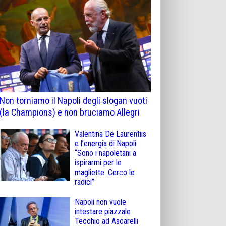
Non torniamo il Napoli degli slogan vuoti
(la Champions) e non bruciamo Allegri
Valentina De Laurentiis
e l’energia di Napoli:
“Sono i napoletani a
ispirarmi per le
magliette. Cerco le
radici”
Napoli non vuole
intestare piazzale
Tecchio ad Ascarelli